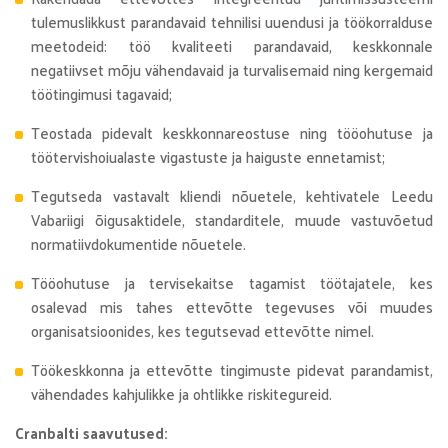
tulemuslikkust parandavaid tehnilisi uuendusi ja töökorralduse
meetodeid: töö kvaliteeti parandavaid, keskkonnale
negatiivset mõju vähendavaid ja turvalisemaid ning kergemaid
töötingimusi tagavaid;
Teostada pidevalt keskkonnareostuse ning tööohutuse ja
töötervishoiualaste vigastuste ja haiguste ennetamist;
Tegutseda vastavalt kliendi nõuetele, kehtivatele Leedu
Vabariigi õigusaktidele, standarditele, muude vastuvõetud
normatiivdokumentide nõuetele.
Tööohutuse ja tervisekaitse tagamist töötajatele, kes
osalevad mis tahes ettevõtte tegevuses või muudes
organisatsioonides, kes tegutsevad ettevõtte nimel.
Töökeskkonna ja ettevõtte tingimuste pidevat parandamist,
vähendades kahjulikke ja ohtlikke riskitegureid.
Cranbalti saavutused: