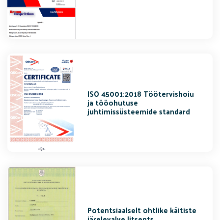
ISO 45001:2018 Töötervishoiu
ja tööohutuse
juhtimissüsteemide standard
Potentsiaalselt ohtlike käitiste
järelevalve litsents