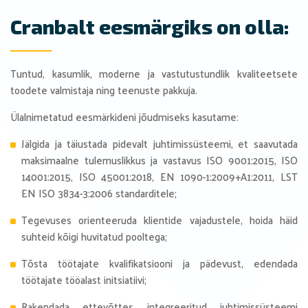
Cranbalt eesmärgiks on olla:
Tuntud, kasumlik, moderne ja vastutustundlik kvaliteetsete
toodete valmistaja ning teenuste pakkuja.
Ülalnimetatud eesmärkideni jõudmiseks kasutame:
Jälgida ja täiustada pidevalt juhtimissüsteemi, et saavutada
maksimaalne tulemuslikkus ja vastavus ISO 9001:2015, ISO
14001:2015, ISO 45001:2018, EN 1090-1:2009+A1:2011, LST
EN ISO 3834-3:2006 standarditele;
Tegevuses orienteeruda klientide vajadustele, hoida häid
suhteid kõigi huvitatud pooltega;
Tõsta töötajate kvalifikatsiooni ja pädevust, edendada
töötajate tööalast initsiatiivi;
Rakendada ettevõttes integreeritud juhtimissüsteemi