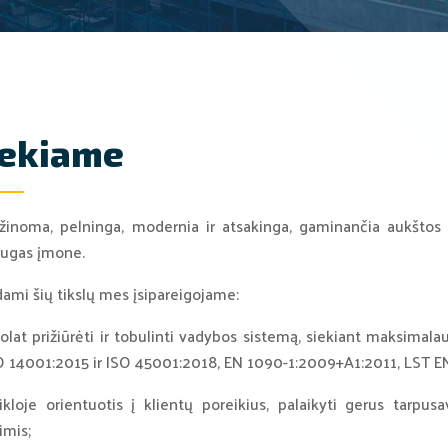
iekiame
 žinoma, pelninga, modernia ir atsakinga, gaminančia aukštos 
augas įmone.
ami šių tikslų mes įsipareigojame:
olat prižiūrėti ir tobulinti vadybos sistemą, siekiant maksimala
O 14001:2015 ir ISO 45001:2018, EN 1090-1:2009+A1:2011, LST 
ikloje orientuotis į klientų poreikius, palaikyti gerus tarpu
imis;