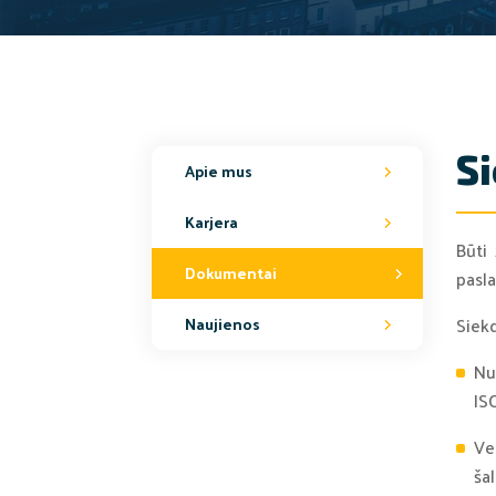
S
Apie mus
Karjera
Būti
Dokumentai
pasl
Siekd
Naujienos
Nu
IS
Ve
šal