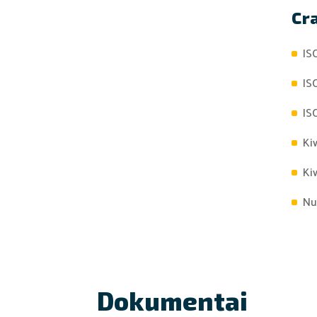
Cr
IS
IS
IS
Ki
Ki
Nu
Dokumentai