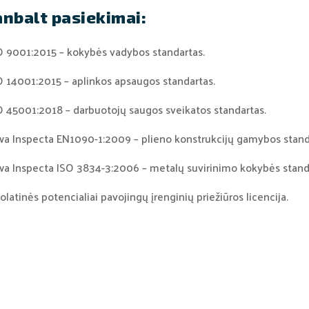
anbalt pasiekimai:
O 9001:2015 – kokybės vadybos standartas.
O 14001:2015 – aplinkos apsaugos standartas.
O 45001:2018 – darbuotojų saugos sveikatos standartas.
wa Inspecta EN1090-1:2009 – plieno konstrukcijų gamybos stand
wa Inspecta ISO 3834-3:2006 – metalų suvirinimo kokybės stand
olatinės potencialiai pavojingų įrenginių priežiūros licencija.