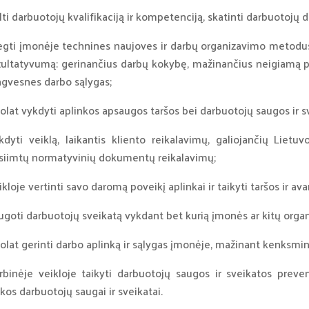
lti darbuotojų kvalifikaciją ir kompetenciją, skatinti darbuotojų d
egti įmonėje technines naujoves ir darbų organizavimo metodus
zultatyvumą: gerinančius darbų kokybę, mažinančius neigiamą pov
ngvesnes darbo sąlygas;
olat vykdyti aplinkos apsaugos taršos bei darbuotojų saugos ir s
kdyti veiklą, laikantis kliento reikalavimų, galiojančių Lietu
isiimtų normatyvinių dokumentų reikalavimų;
ikloje vertinti savo daromą poveikį aplinkai ir taikyti taršos ir av
ugoti darbuotojų sveikatą vykdant bet kurią įmonės ar kitų organi
olat gerinti darbo aplinką ir sąlygas įmonėje, mažinant kenksming
rbinėje veikloje taikyti darbuotojų saugos ir sveikatos preve
ikos darbuotojų saugai ir sveikatai.