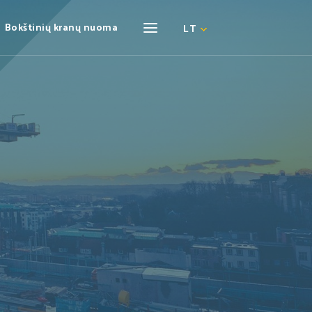
Bokštinių kranų nuoma
LT