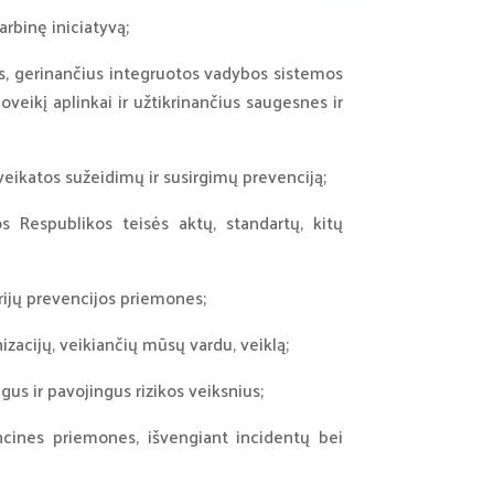
arbinę iniciatyvą;
, gerinančius integruotos vadybos sistemos
eikį aplinkai ir užtikrinančius saugesnes ir
veikatos sužeidimų ir susirgimų prevenciją;
vos Respublikos teisės aktų, standartų, kitų
arijų prevencijos priemones;
zacijų, veikiančių mūsų vardu, veiklą;
us ir pavojingus rizikos veiksnius;
ncines priemones, išvengiant incidentų bei