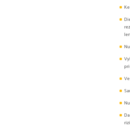
Ke
Di
re
le
Nu
Vy
pr
Ve
Sa
Nu
Da
riz