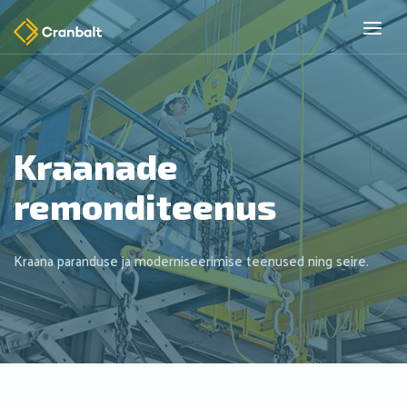
Kraanade
remonditeenus
Kraana paranduse ja moderniseerimise teenused ning seire.