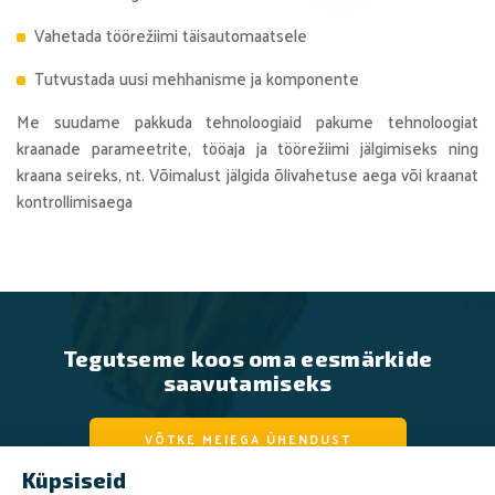
Vahetada töörežiimi täisautomaatsele
Tutvustada uusi mehhanisme ja komponente
Me suudame pakkuda tehnoloogiaid pakume tehnoloogiat
kraanade parameetrite, tööaja ja töörežiimi jälgimiseks ning
kraana seireks, nt. Võimalust jälgida õlivahetuse aega või kraanat
kontrollimisaega
Tegutseme koos oma eesmärkide
saavutamiseks
VÕTKE MEIEGA ÜHENDUST
Küpsiseid