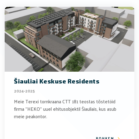
Šiauliai Keskuse Residents
2024-2025
Meie Terexi tornkraana CTT 181 teostas tõstetöid
firma "HEKO" uuel ehitusobjektil Šiauliais, kus asub
meie peakontor.
ROHKEM