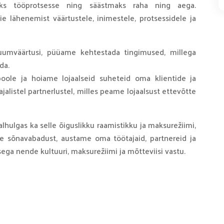
aks tööprotsesse ning säästmaks raha ning aega.
e lähenemist väärtustele, inimestele, protsessidele ja
uumväärtusi, püüame kehtestada tingimused, millega
da.
oole ja hoiame lojaalseid suheteid oma klientide ja
alistel partnerlustel, milles peame lojaalsust ettevõtte
lhulgas ka selle õiguslikku raamistikku ja maksurežiimi,
e sõnavabadust, austame oma töötajaid, partnereid ja
sega nende kultuuri, maksurežiimi ja mõtteviisi vastu.