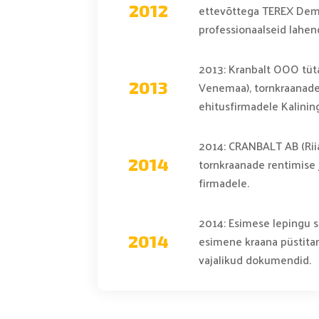
ettevõttega TEREX Demag
2012
professionaalseid lahen
2013: Kranbalt OOO tüta
Venemaa), tornkraanade
2013
ehitusfirmadele Kalining
2014: CRANBALT AB (Riia
tornkraanade rentimise 
2014
firmadele.
2014: Esimese lepingu 
esimene kraana püstitam
2014
vajalikud dokumendid.