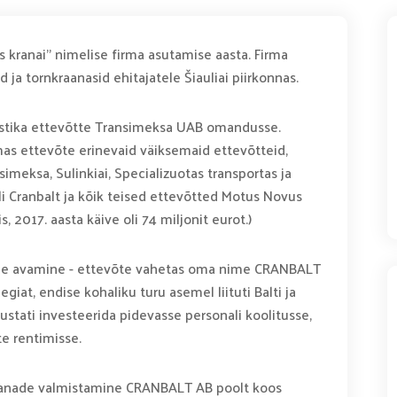
lis kranai" nimelise firma asutamise aasta. Firma
d ja tornkraanasid ehitajatele Šiauliai piirkonnas.
istika ettevõtte Transimeksa UAB omandusse.
as ettevõte erinevaid väiksemaid ettevõtteid,
simeksa, Sulinkiai, Specializuotas transportas ja
li Cranbalt ja kõik teised ettevõtted Motus Novus
 2017. aasta käive oli 74 miljonit eurot.)
ehe avamine - ettevõte vahetas oma nime CRANBALT
egiat, endise kohaliku turu asemel liituti Balti ja
stati investeerida pidevasse personali koolitusse,
te rentimisse.
kraanade valmistamine CRANBALT AB poolt koos