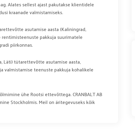
. Alates sellest ajast pakutakse klientidele
dusi kraanade valmistamiseks.
rettevõtte asutamise aasta (Kaliningrad,
 rentimisteenuste pakkuja suurimatele
radi piirkonnas.
, Läti) tütarettevõtte asutamise aasta,
ja valmistamise teenuste pakkuja kohalikele
sõlmimine ühe Rootsi ettevõttega. CRANBALT AB
ine Stockholmis. Meil on äritegevuseks kõik