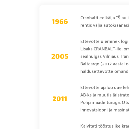
Cranbalti eelkäija "Šiau
1966
rentis välja autokraanasi
Ettevõtte üleminek log
Lisaks CRANBALT-ile, om
sealhulgas Vilniaus Tran
2005
Baltcargo (2017 aastal o
haldusettevõtte omandis,
Ettevõtte ajaloo uue l
AB-ks ja muutis äristrate
2011
Põhjamaade turuga. Otsu
innovatsiooni ja masina
Käivitati tööstuslike 