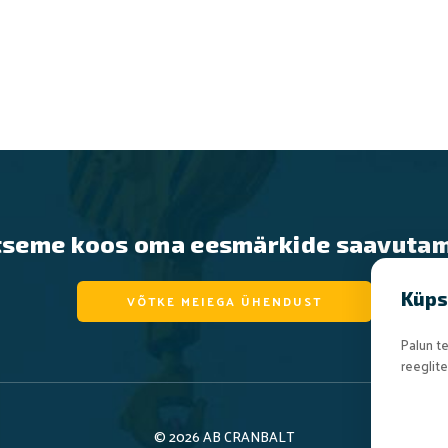
tseme koos oma eesmärkide saavutam
Küps
VÕTKE MEIEGA ÜHENDUST
Palun t
reeglite
© 2026 AB CRANBALT