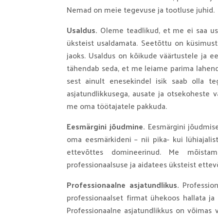
Nemad on meie tegevuse ja tootluse juhid.
Usaldus.
Oleme teadlikud, et me ei saa usa
üksteist usaldamata. Seetõttu on küsimust 
jaoks. Usaldus on kõikude väärtustele ja ee
tähendab seda, et me leiame parima lahendu
sest ainult enesekindel isik saab olla te
asjatundlikkusega, ausate ja otsekoheste v
me oma töötajatele pakkuda.
Eesmärgini jõudmine.
Eesmärgini jõudmis
oma eesmärkideni – nii pika- kui lühiajali
ettevõttes domineerinud. Me mõista
professionaalsuse ja aidatees üksteist ett
Professionaalne asjatundlikus.
Profession
professionaalset firmat ühekoos hallata ja
Professionaalne asjatundlikkus on võimas v