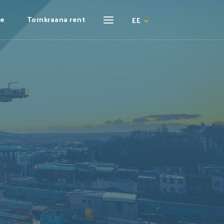
ne
Tornkraana rent
EE