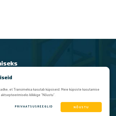
iseks
iseid
eadke, et Transimeksa kasutab küpsiseid. Meie küpsiste kasutamise
 aktsepteerimiseks klikkige "Nõustu".
PRIVAATSUSREEGLID
NÕUSTU
Made Visible By