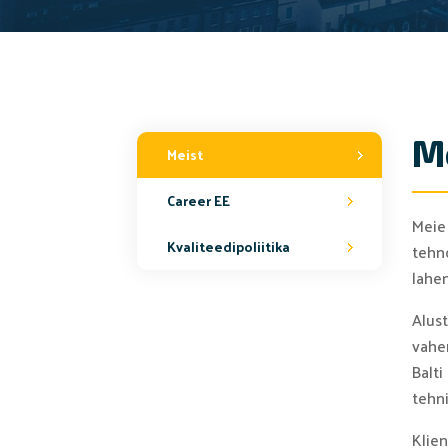
M
Meist
Career EE
Meie
Kvaliteedipoliitika
tehn
lahen
Alus
vahen
Balt
tehni
Klie