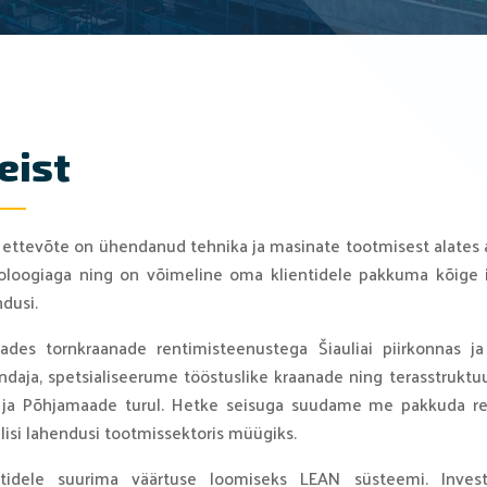
eist
 ettevõte on ühendanud tehnika ja masinate tootmisest alate
oloogiaga ning on võimeline oma klientidele pakkuma kõige i
dusi.
tades tornkraanade rentimisteenustega Šiauliai piirkonnas ja
daja, spetsialiseerume tööstuslike kraanade ning terasstruktuu
i ja Põhjamaade turul. Hetke seisuga suudame me pakkuda ren
lisi lahendusi tootmissektoris müügiks.
ntidele suurima väärtuse loomiseks LEAN süsteemi. Investe