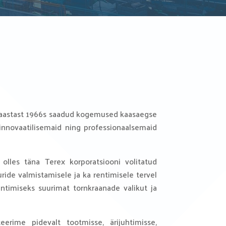
s aastast 1966s saadud kogemused kaasaegse
nnovaatilisemaid ning professionaalsemaid
 olles täna Terex korporatsiooni volitatud
ride valmistamisele ja ka rentimisele tervel
timiseks suurimat tornkraanade valikut ja
erime pidevalt tootmisse, ärijuhtimisse,