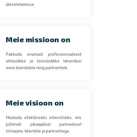
ülesehitamisse.
Meie missioon on
Pakkuda enamaid professionaalseid
ehituslikke ja tööstuslikke lahendusi
meie klientidele ning partneritele.
Meie visioon on
Muutuda efektiivseks ettevõtteks, mis
põhineb pikaajalisel partnerlusel
töötajate, klientide ja partneritega.