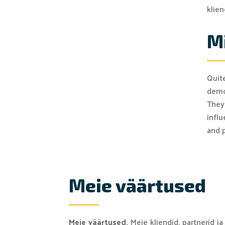
klien
M
Quit
demo
They
influ
and 
Meie väärtused
Meie väärtused.
Meie kliendid, partnerid j