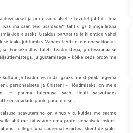
ldusväärset ja professionaalset ettevõtet juhtida ilma
“Kas ma saan teid usaldada?” tähtis iga tiimiga liituja
smärkide aluseks. Usaldus partnerite ja klientide vahel
se igaks juhtumiks. Vähem tähtis ei ole enesekindlus,
gija. Enesekindlus tuleb teadmistega, professionaalse
äljaütlemistega, julgustamisega – kõike seda proovime
e kultuur ja teadmine, mida igaüks meist peab tegema
steni, personaalsete ja ühisteni – jõudmiseks, on meie
me, et parima tulemuse saab ainult saavutades
evõtte eesmärkide poole püüdlemises.
aalsuse saavutamine on ainus viis, kuidas me saame
 selle abil me täiustame oma professionaalseid oskusi.
ahend, millega luua suuremat väärtust klientide jaoks,