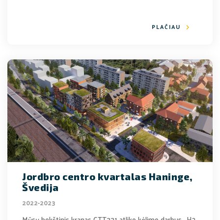
PLAČIAU
Jordbro centro kvartalas Haninge,
Švedija
2022-2023
Mūsų bokštinis kranas CTT331 atliko kėlimo darbus „H2