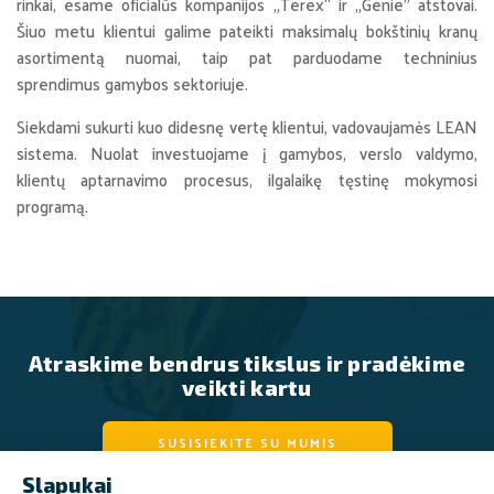
rinkai, esame oficialūs kompanijos „Terex“ ir „Genie” atstovai.
Šiuo metu klientui galime pateikti maksimalų bokštinių kranų
asortimentą nuomai, taip pat parduodame techninius
sprendimus gamybos sektoriuje.
Siekdami sukurti kuo didesnę vertę klientui, vadovaujamės LEAN
sistema. Nuolat investuojame į gamybos, verslo valdymo,
klientų aptarnavimo procesus, ilgalaikę tęstinę mokymosi
programą.
Atraskime bendrus tikslus ir pradėkime
veikti kartu
SUSISIEKITE SU MUMIS
Slapukai