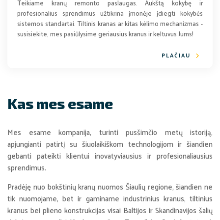
Teikiame kranų remonto paslaugas. Aukštą kokybę ir
profesionalius sprendimus užtikrina įmonėje įdiegti kokybės
sistemos standartai. Tiltinis kranas ar kitas kėlimo mechanizmas -
susisiekite, mes pasiūlysime geriausius kranus ir keltuvus Jums!
PLAČIAU
Kas mes esame
Mes esame kompanija, turinti pusšimčio metų istoriją,
apjungianti patirtį su šiuolaikiškom technologijom ir šiandien
gebanti pateikti klientui inovatyviausius ir profesionaliausius
sprendimus.
Pradėję nuo bokštinių kranų nuomos Šiaulių regione, šiandien ne
tik nuomojame, bet ir gaminame industrinius kranus, tiltinius
kranus bei plieno konstrukcijas visai Baltijos ir Skandinavijos šalių