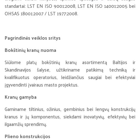
standartai: LST EN ISO 9001:2008, LST EN ISO 14001:2005 bei
OHSAS 18001:2007 / LST 1977:2008.
Pagrindinės veiklos sritys
Bokštinių kranų nuoma
Siūlome platų bokštinių kranų asortimentą Baltijos ir
Skandinavijos šalyse, užtikriname patikimą techniką ir
kvalifikuotus operatorius, leidžiančius saugiai bei efektyviai
įgyvendinti įvairaus masto projektus.
Kranų gamyba
Gaminame tiltinius, ožinius, gembinius bei lengvų konstrukcijų
kranus ir jų komponentus, siekdami inovatyvių, efektyvių bei
ilgaamžių sprendimų.
Plieno konstrukcijos