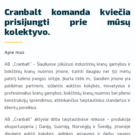
Cranbalt komanda kviečia
prisijungti prie mūsų
kolektyvo.
Apie mus
AB „Cranbalt“ – Šiauliuose įsikūrusi industrinių kranų gamybos ir
bokštinių kranų nuomos įmonė, turinti daugiau nei 50 metų
patirtį kėlimo įrangos srityje. Įkurta 1966 m., šiandien įmonė yra
patikimas partneris, siūlantis aukštos kokybės, inovatyvius ir
profesionalius kranų gamybos, bokštinių kranų nuomos bei plieno
konstrukcijų sprendimus, atitinkančius tarptautinius standartus ir
klientų poreikius.
AB „Cranbalt“ aktyviai dirba tarptautinėse rinkose – produkcija
eksportuojama į Daniją, Suomiją, Norvegiją ir Švediją. Įmonėje
diegiami aukšti kokybės, aplinkos apsaugos ir darbų saugos