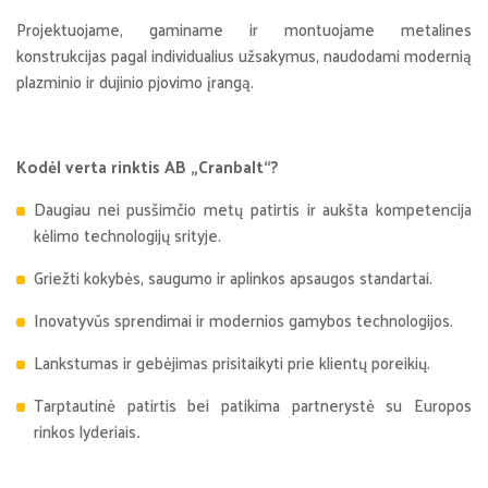
Projektuojame, gaminame ir montuojame metalines
konstrukcijas pagal individualius užsakymus, naudodami modernią
plazminio ir dujinio pjovimo įrangą.
Kodėl verta rinktis AB „Cranbalt“?
Daugiau nei pusšimčio metų patirtis ir aukšta kompetencija
kėlimo technologijų srityje.
Griežti kokybės, saugumo ir aplinkos apsaugos standartai.
Inovatyvūs sprendimai ir modernios gamybos technologijos.
Lankstumas ir gebėjimas prisitaikyti prie klientų poreikių.
Tarptautinė patirtis bei patikima partnerystė su Europos
rinkos lyderiais
.