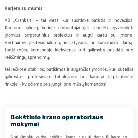
Karjera su mumis
AB „Cranbalt“ – tai vieta, kur susitinka patirtis ir inovacijos.
Kuriame aplinką, kurioje darbuotojai gali tobulėti, įgyvendinti
įdomius tarptautinius projektus ir augti kartu su įmone.
Vertiname profesionalumą, iniciatyvumą ir komandinį darbą,
todėl mūsų komandoje kiekvienas turi galimybę prisidėti prie
reikšmingų sprendimų.
Jei ieškote stabilios, patikimos ir augančios įmonės, kuri suteikia
galimybes profesiniam tobulėjimui bei karjerai tarptautinėje
rinkoje – kviečiame prisijungti prie mūsų komandos!
Bokštinio krano operatoriaus
mokymai
Nori išmokti valdyti bokštinį kraną ir gauti darbą iš karto po