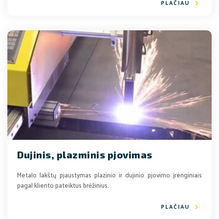
PLAČIAU
Dujinis, plazminis pjovimas
Metalo lakštų pjaustymas plazinio ir dujinio pjovimo įrenginiais
pagal kliento pateiktus brėžinius.
PLAČIAU