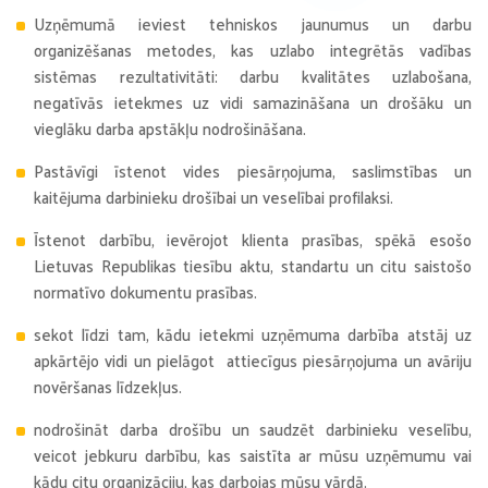
Uzņēmumā ieviest tehniskos jaunumus un darbu
organizēšanas metodes, kas uzlabo integrētās vadības
sistēmas rezultativitāti: darbu kvalitātes uzlabošana,
negatīvās ietekmes uz vidi samazināšana un drošāku un
vieglāku darba apstākļu nodrošināšana.
Pastāvīgi īstenot vides piesārņojuma, saslimstības un
kaitējuma darbinieku drošībai un veselībai profilaksi.
Īstenot darbību, ievērojot klienta prasības, spēkā esošo
Lietuvas Republikas tiesību aktu, standartu un citu saistošo
normatīvo dokumentu prasības.
sekot līdzi tam, kādu ietekmi uzņēmuma darbība atstāj uz
apkārtējo vidi un pielāgot attiecīgus piesārņojuma un avāriju
novēršanas līdzekļus.
nodrošināt darba drošību un saudzēt darbinieku veselību,
veicot jebkuru darbību, kas saistīta ar mūsu uzņēmumu vai
kādu citu organizāciju, kas darbojas mūsu vārdā.