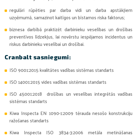
regulāri rūpēties par darba vidi un darba apstākļiem
uzņēmumā, samazinot kaitīgos un bīstamos riska faktorus;
biznesa darbībā praktizēt darbinieku veselības un drošības
preventīvos līdzekļus, lai novērstu iespējamos incidentus un
riskus darbinieku veselībai un drošībai.
Cranbalt sasniegumi:
ISO 9001:2015 kvalitātes vadības sistēmas standarts
ISO 14001:2015 vides vadības sistēmas standarts
ISO 45001:2018 drošības un veselības integrētās vadības
sistēmas standarts
Kiwa Inspecta EN 1090-1:2009 tērauda nesošo konstrukciju
ražošanas standarts
Kiwa Inspecta ISO 3834-3:2006 metāla metināšanas