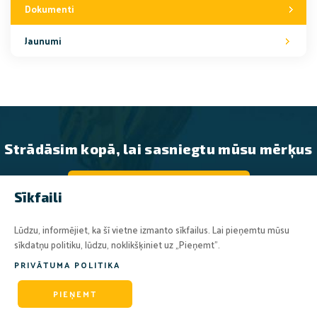
Dokumenti
Jaunumi
Strādāsim kopā, lai sasniegtu mūsu mērķus
SAZINIETIES AR MUMS
Sīkfaili
Lūdzu, informējiet, ka šī vietne izmanto sīkfailus. Lai pieņemtu mūsu
sīkdatņu politiku, lūdzu, noklikšķiniet uz „Pieņemt”.
PRIVĀTUMA POLITIKA
© 2026 AB CRANBALT
PIEŅEMT
Made Visible By