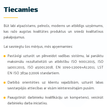
Tiecamies
Būt labi atpazīstams, pelnošs, moderns un atbildīgs uzņēmums,
kas ražo augstas kvalitātes produktus un sniedz kvalitatīvus
pakalpojumus.
Lai sasniegtu šos mērķus, mēs apņemamies:
Pastāvīgi uzturēt un pilnveidot vadības sistēmu, lai panāktu
maksimālu rezultativitāti un atbilstību ISO 9001:2015, ISO
14001:2015, ISO 45001:2018, EN 1090-1:2009+A1:2011, LST
EN ISO 3834-3:2006 standartiem.
Darbībā orientēties uz klientu vajadzībām, uzturēt labas
savstarpējās attiecības ar visām ieinteresētajām pusēm.
Paaugstināt darbinieku kvalifikāciju un kompetenci, veicināt
darbinieku darba iniciatīvu.