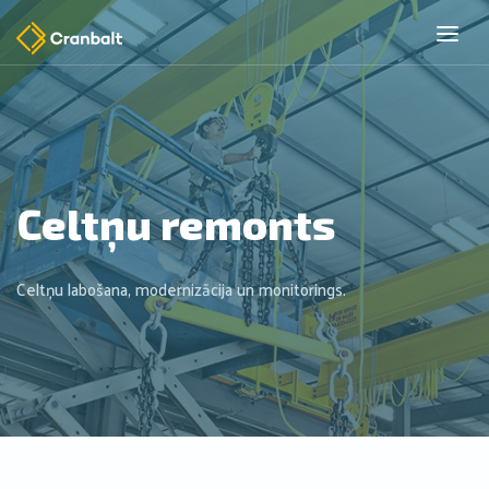
Celtņu remonts
Celtņu labošana, modernizācija un monitorings.