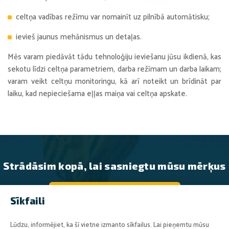
celtņa vadības režīmu var nomainīt uz pilnībā automātisku;
ievieš jaunus mehānismus un detaļas.
Mēs varam piedāvāt tādu tehnoloģiju ieviešanu jūsu ikdienā, kas
sekotu līdzi celtņa parametriem, darba režīmam un darba laikam;
varam veikt celtņu monitoringu, kā arī noteikt un brīdināt par
laiku, kad nepieciešama eļļas maiņa vai celtņa apskate.
Strādāsim kopā, lai sasniegtu mūsu mērķus
SAZINIETIES AR MUMS
Sīkfaili
Lūdzu, informējiet, ka šī vietne izmanto sīkfailus. Lai pieņemtu mūsu