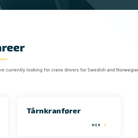
areer
e currently looking for crane drivers for Swedish and Norwegia
Tårnkranfører
MER