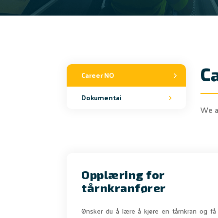
C
Career NO
Dokumentai
We ar
Opplæring for
tårnkranfører
Ønsker du å lære å kjøre en tårnkran og få