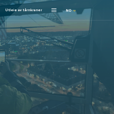
Utleie av tårnkraner
NO