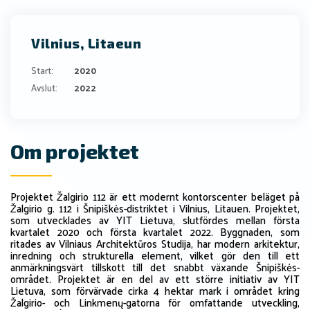
Vilnius, Litaeun
Start:
2020
Avslut:
2022
Om projektet
Projektet Žalgirio 112 är ett modernt kontorscenter beläget på
Žalgirio g. 112 i Šnipiškės-distriktet i Vilnius, Litauen. Projektet,
som utvecklades av YIT Lietuva, slutfördes mellan första
kvartalet 2020 och första kvartalet 2022. Byggnaden, som
ritades av Vilniaus Architektūros Studija, har modern arkitektur,
inredning och strukturella element, vilket gör den till ett
anmärkningsvärt tillskott till det snabbt växande Šnipiškės-
området. Projektet är en del av ett större initiativ av YIT
Lietuva, som förvärvade cirka 4 hektar mark i området kring
Žalgirio- och Linkmenų-gatorna för omfattande utveckling,