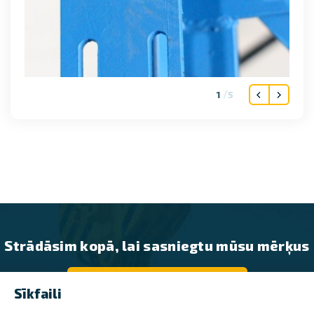
1
5
Strādāsim kopā, lai sasniegtu mūsu mērķus
SAZINIETIES AR MUMS
Sīkfaili