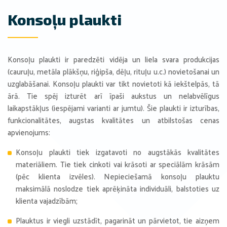
Konsoļu plaukti
Konsoļu plaukti ir paredzēti vidēja un liela svara produkcijas
(cauruļu, metāla plākšņu, riģipša, dēļu, rituļu u.c.) novietošanai un
uzglabāšanai. Konsoļu plaukti var tikt novietoti kā iekštelpās, tā
ārā. Tie spēj izturēt arī īpaši aukstus un nelabvēlīgus
laikapstākļus (iespējami varianti ar jumtu). Šie plaukti ir izturības,
funkcionalitātes, augstas kvalitātes un atbilstošas cenas
apvienojums:
Konsoļu plaukti tiek izgatavoti no augstākās kvalitātes
materiāliem. Tie tiek cinkoti vai krāsoti ar speciālām krāsām
(pēc klienta izvēles). Nepieciešamā konsoļu plauktu
maksimālā noslodze tiek aprēķināta individuāli, balstoties uz
klienta vajadzībām;
Plauktus ir viegli uzstādīt, pagarināt un pārvietot, tie aizņem