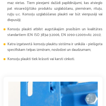
maz vietas. Tiem pieejami dažādi papildinājumi, kas atvieglo
pat vissarežģītāko produktu uzglabāšanu, piemēram, rituļu,
ruļļu u.c. Konsoļu uzglabāšanas plaukti var būt vienpusēji vai
divpusēji;
Konsoļu plaukti atbilst augstākajām prasībām un kvalitātes
standartiem (EN ISO 3834-3:2006, EN 1090-1:2009+A1: 2011);
Katra izgatavotā konsoļu plauktu sistēma ir unikāla – pielāgota
specifiskam telpas izmēram, noslodzei un daudzumam;
Konsoļu plaukti tiek krāsoti vai karsti cinkoti.