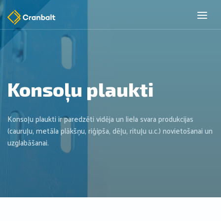
Konsoļu plaukti
Konsoļu plaukti ir paredzēti vidēja un liela svara produkcijas
(cauruļu, metāla plākšņu, riģipša, dēļu, rituļu u.c.) novietošanai un
uzglabāšanai.